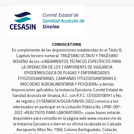
CONVOCATORIA
En cumplimiento de las disposiciones establecidas en el Titulo III,
Capitulo tercero numeral TRIGÉSIMO OCTAVO Y TRIGÉSIMO
NOVENO de los «LINEAMIENTOS TÉCNICOS ESPECÍFICOS PARA
LA OPERACIÓN DE LOS COMPONENTE DE VIGILANCIA
EPIODEMIOLOGICA DE PLAGAS Y ENFERMEDADES
FITOZOOSANITARIAS, CAMPAÑAS FITOZOOSANITARIAS E
INOCUIDAD AGROALIMENTARIA Y PESQUERA» y demás
disposiciones aplicables; la Instancia Ejecutora: Comité Estatal de
Sanidad Acuícola de Sinaloa, A.C. con R.F.C. CES0207087K1 y No.
de registro 21/SENASICA/DGSA/SIN/03-2022 convoca a los
interesados en participar en la Licitación Pública No. LPNP-007-
2022 «REACTIVOS PARA LABORATORIO», cuyas bases estarán
disponibles para consulta en la página web www.cesasin,mx de
la Instancia Ejecutora o bien en su oficina localizada en Calzada
Aeropuerto Altos No. 7569, Colonia Bachigualato, Culiacán,