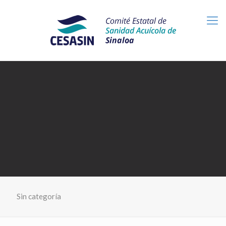
Sin categoría