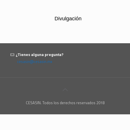
Divulgación
¿Tienes alguna pregunta?
cesasin@cesasin.mx
CESASIN. Todos los derechos reservados 2018