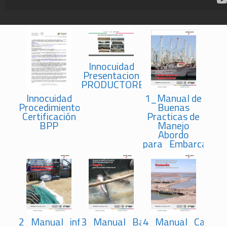
Innocuidad
Presentacion
PRODUCTORES
Innocuidad
1_Manual de
Procedimiento
Buenas
Certificación
Practicas de
BPP
Manejo
Abordo
para_Embarcacion
2_Manual_informativo_de_Buenas_Pr_ctica
3_Manual_Bagre
4_Manual_Camar