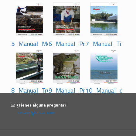
5_Manual_Moluscos_Bivalvos
6_Manual_Procesamiento_Prima
7_Manual_Tilapia
8_Manual_Trucha
9_Manual_Producci_n_de_Rana
10_Manual_de_BP
¿Tienes alguna pregunta?
cesasin@cesasin.mx